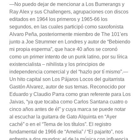
—No puedo dejar de mencionar a Los Bumerangs y
Ray Alex y sus Challengers, agrupaciones con discos
editados en 1964 los primeros y 1965-66 los
segundos, en las cuales participó como saxofonista
Alvaro Peña, posteriormente miembro de The 101’ers
junto a Joe Strummer en Londres y autor de “Bebiendo
mi propia esperma”, que hace 40 años se coronó
como un primer intento de un punk latino, por su lírica
existencialista – nihilista y los principios de
independencia comercial y del “hazlo por tí mismo”.—
Un hito capital son Los Pájaros Locos del guitarrista
Gastón Alvarez, autor de sus temas. Reconocido por
Eduardo y Claudio Parra como gran referente para Los
Jaivas, “ya que tocaba como Carlos Santana cuatro o
cinco años antes de él” y cuya marca se puede notar
al escuchar la guitarra de Gato Alquinta en “Ayer
caché” o en el “Tema de los títulos”. El registro
fundamental de 1966 de “Amelia” / “El pajarito”, nos
enfrenta a dos mundos: el de la música con influencia