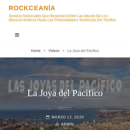
ROCKCEANÍA
Sonidos Nacionales Que Resuenan Entre Las Alturas De Los
Macizos Andinos Hasta Las Profundidades Tectónicas Del Pacífico
Home
>
Videos
>
La Joya del Pacífico
La Joya del Pacífico
POSTED-
MARZO 12, 2020
ON
BY
BYLINE
ADMIN