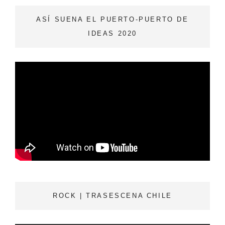
c
i
ASÍ SUENA EL PUERTO-PUERTO DE
IDEAS 2020
e
t
b
t
o
e
o
r
k
ROCK | TRASESCENA CHILE