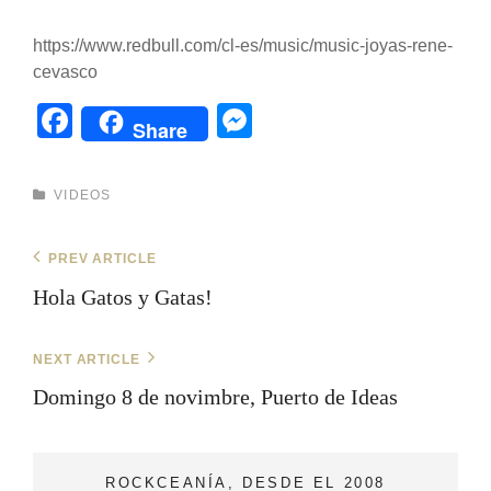
https://www.redbull.com/cl-es/music/music-joyas-rene-
cevasco
F
M
Share
a
e
c
ss
CATEGORIES
VIDEOS
e
e
b
n
Navegación
Previous
PREV ARTICLE
Post
o
g
de
Hola Gatos y Gatas!
entradas
o
er
k
Next
NEXT ARTICLE
Post
Domingo 8 de novimbre, Puerto de Ideas
ROCKCEANÍA, DESDE EL 2008