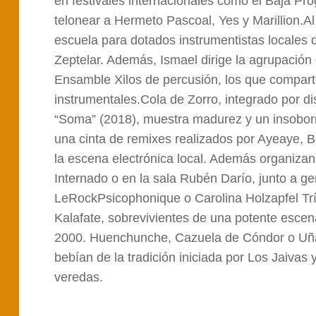
en festivales internacionales como el Baja Pr
telonear a Hermeto Pascoal, Yes y Marillion.Al
escuela para dotados instrumentistas locales 
Zeptelar. Además, Ismael dirige la agrupación d
Ensamble Xilos de percusión, los que comparten
instrumentales.Cola de Zorro, integrado por di
“Soma” (2018), muestra madurez y un insoborn
una cinta de remixes realizados por Ayeaye, B
la escena electrónica local. Además organiza
Internado o en la sala Rubén Darío, junto a 
LeRockPsicophonique o Carolina Holzapfel Trí
Kalafate, sobrevivientes de una potente esce
2000. Huenchunche, Cazuela de Cóndor o Uña
bebían de la tradición iniciada por Los Jaivas
veredas.