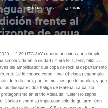
POSTED-
MARZO 1, 2021
BY
BYLINE
ADMIN
ON
LINE
2020 · 12:29 UTC-3«Yo quería una vida / una simple
 simple vida en la ciudad / Y era feliz, feliz, feliz…».
ravés del amplificador que copa de rock al departamento
o Puerto. Se le conoce como Hotel Chelsea (legendario
tas de todo tipo), por los músicos que lo habitan, y que
o los desaparecidos Fatiga de Material.La bajista
protagonismo en el trío Adelaida. “Lele” Holzapfel
urel Sónico dispara su impetuoso solo de guitarra. Con
ue cierra el disco “Animita”.Es una escena de las