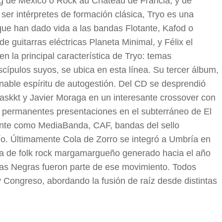
og de México o Rock au Chateau de Francia, y de
 ser intérpretes de formación clásica, Tryo es una
que han dado vida a las bandas Flotante, Kafod o
e guitarras eléctricas Planeta Minimal, y Félix el
 la principal característica de Tryo: temas
scípulos suyos, se ubica en esta línea. Su tercer álbum,
able espíritu de autogestión. Del CD se desprendió
askkt y Javier Moraga en un interesante crossover con
n permanentes presentaciones en el subterráneo de El
gente como MediaBanda, CAF, bandas del sello
o. Últimamente Cola de Zorro se integró a Umbría en
na de folk rock margamargueño generado hacia el año
s Negras fueron parte de ese movimiento. Todos
 y Congreso, abordando la fusión de raíz desde distintas