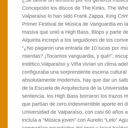
¿Se define un territorio por los géneros music
Concepción los discos de The Kinks, The Who o
Valparaíso lo han sido Frank Zappa, King Crim
Primer Festival de Música de Vanguardia en la
masiva que unió a High Bass, Blops y parte del
Alquinta increpó a los seguidores de los conv
“¿No pagaron una entrada de 10 lucas por mús
mierdas? ¡Tocamos vanguardia, y qué!”, escupi
estético.Valparaíso y Viña vivían un clima ade
configuraba una sorprendente escena cultural e
absolutamente modernos, hay que dar un salto 
de la Escuela de Arquitectura de la Universida
sentencia, los High Bass borraron los trazos
que partían de cero.Indesmentible aporte en dif
Universidad de Valparaíso, con casi 60 años 
incluía a “Música joven” con Aurelio “Lelo” Ag