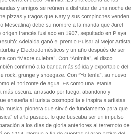
 bandas y amigos se reúnen a disfrutar de una noche de
ntre pizzas y tragos que Naty y sus compinches venden
llo Mescalina) debe su nombre a la manda que Jurel
e origen francés fusilado en 1907, sepultado en Playa
esultó: Adelaida ganó el premio Pulsar al Mejor Artista
aturbia y Electrodomésticos y un año después de ser
ena con “Madre culebra”. Con “Animita”, el disco
ambién confirmó a la banda más sólida y exportable del
die rock, grunge y shoegaze. Con “Yo tenía”, su nuevo
 como el horizonte de agua. Es como una letanía
ra más oscura, arrasado por fuego, abandono y
ue ensueña al turista cosmopolita e inspira a artistas
ria musical pionera que sirvió de fundamento para que
úsica” el año pasado, lo que buscaba ser un impulso
ración a los días de gloria anteriores al terremoto de
 en 1914. Porque a fin de cuentas el gran activo del