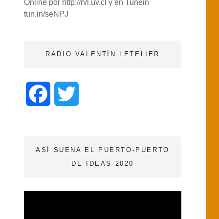
Online por http://rvl.uv.cl y en Tunein
tun.in/seNPJ
RADIO VALENTÍN LETELIER
F
T
a
w
c
i
ASÍ SUENA EL PUERTO-PUERTO
DE IDEAS 2020
e
t
b
t
o
e