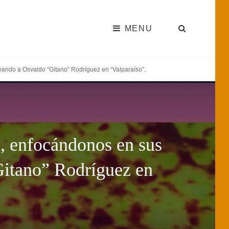
MENU
SEARC
eando a Osvaldo “Gitano” Rodríguez en “Valparaíso”.
o, enfocándonos en sus
Gitano” Rodríguez en