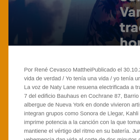
Por René Cevasco MattheiPublicado el 30.10.
vida de verdad / Yo tenía una vida / yo tenía una
La voz de Naty Lane resuena electrificada a t
7 del edificio Bauhaus en Cochrane 87, Barri
albergue de Nueva York en donde vivieron artis
integran grupos como Sonora de Llegar, Kahli 
imprime potencia a la canción con la que toma 
mantiene el vértigo del ritmo en su batería. J
vehemencia dan vida al corte de dos minutos q