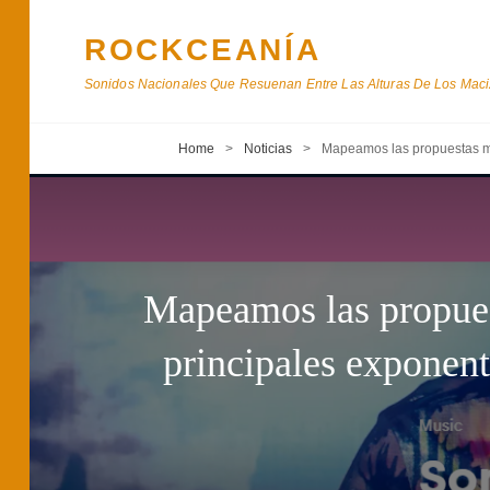
ROCKCEANÍA
Sonidos Nacionales Que Resuenan Entre Las Alturas De Los Maciz
Home
>
Noticias
>
Mapeamos las propuestas mus
Mapeamos las propuest
principales exponen