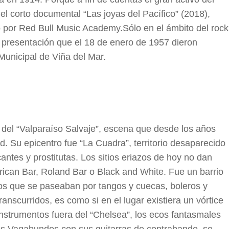
l corto documental “Las joyas del Pacífico” (2018),
o por Red Bull Music Academy.Sólo en el ámbito del rock
a presentación que el 18 de enero de 1957 dieron
Municipal de Viña del Mar.
 del “Valparaíso Salvaje”, escena que desde los años
d. Su epicentro fue “La Cuadra”, territorio desaparecido
antes y prostitutas. Los sitios eriazos de hoy no dan
rican Bar, Roland Bar o Black and White. Fue un barrio
cos que se paseaban por tangos y cuecas, boleros y
ranscurridos, es como si en el lugar existiera un vórtice
instrumentos fuera del “Chelsea”, los ecos fantasmales
os Vagabundos con sus guitarras de contrabando, se