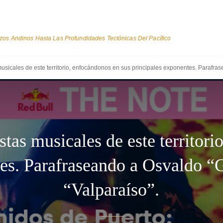
os Andinos Hasta Las Profundidades Tectónicas Del Pacífico
icales de este territorio, enfocándonos en sus principales exponentes. Parafras
as musicales de este territori
tes. Parafraseando a Osvaldo “
“Valparaíso”.