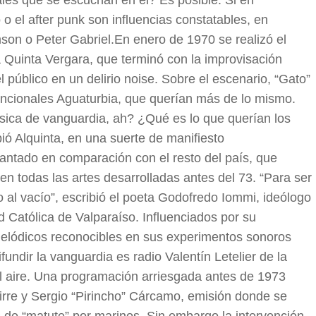
ales que se escuchan en él? Es posible. Si en
 el after punk son influencias constatables, en
son o Peter Gabriel.En enero de 1970 se realizó el
 Quinta Vergara, que terminó con la improvisación
 público en un delirio noise. Sobre el escenario, “Gato”
encionales Aguaturbia, que querían más de lo mismo.
ica de vanguardia, ah? ¿Qué es lo que querían los
ó Alquinta, en una suerte de manifiesto
lantado en comparación con el resto del país, que
n todas las artes desarrolladas antes del 73. “Para ser
al vacío”, escribió el poeta Godofredo Iommi, ideólogo
d Católica de Valparaíso. Influenciados por su
 melódicos reconocibles en sus experimentos sonoros
undir la vanguardia es radio Valentín Letelier de la
al aire. Una programación arriesgada antes de 1973
uirre y Sergio “Pirincho” Cárcamo, emisión donde se