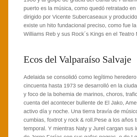
puerto es la música, como quedó retratado en e
dirigido por Vicente Subercaseaux y producid
existe un hito fundacional preciso, como fue l
Williams Reb y sus Rock´s Kings en el Teatro 
Ecos del Valparaíso Salvaje
Adelaida se consolidó como legítimo heredero
cincuenta hasta 1973 se desarrolló en la ciuda
y foco de la bohemia de marinos, choros, trafic
cuenta del acontecer bullente de El Jako, Ame
activo día y noche. Una tierra bravía de músi
cumbias, foxtrot y rock & roll.Pese a los años t
temporal. Y mientras Naty y Jurel cargan sus 
de Jorge Farías con sus gafas negras, o de L