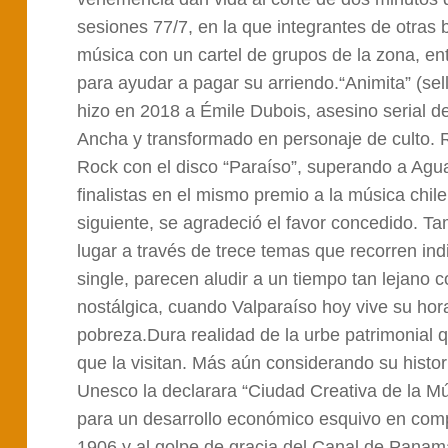
sesiones 77/7, en la que integrantes de otras
música con un cartel de grupos de la zona, e
para ayudar a pagar su arriendo.“Animita” (se
hizo en 2018 a Émile Dubois, asesino serial d
Ancha y transformado en personaje de culto. R
Rock con el disco “Paraíso”, superando a Agu
finalistas en el mismo premio a la música chil
siguiente, se agradeció el favor concedido. T
lugar a través de trece temas que recorren in
single, parecen aludir a un tiempo tan lejano
nostálgica, cuando Valparaíso hoy vive su ho
pobreza.Dura realidad de la urbe patrimonial q
que la visitan. Más aún considerando su histo
Unesco la declarara “Ciudad Creativa de la M
para un desarrollo económico esquivo en compa
1906 y al golpe de gracia del Canal de Panamá