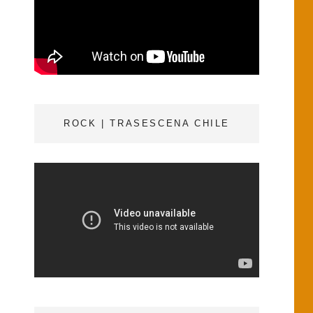
o
r
k
ROCK | TRASESCENA CHILE